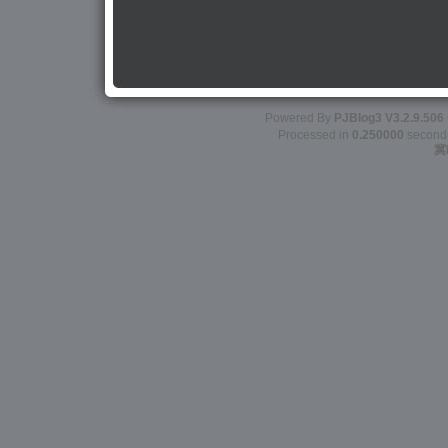
Powered By
PJBlog3
V3.2.9.506
Processed in
0.250000
second(s
冀