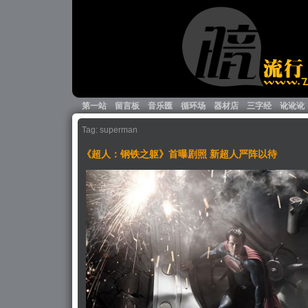
第一站
留言板
音乐匯
循环场
器材店
三字经
讹讹讹
Tag: superman
《超人：钢铁之躯》首曝剧照 新超人严阵以待