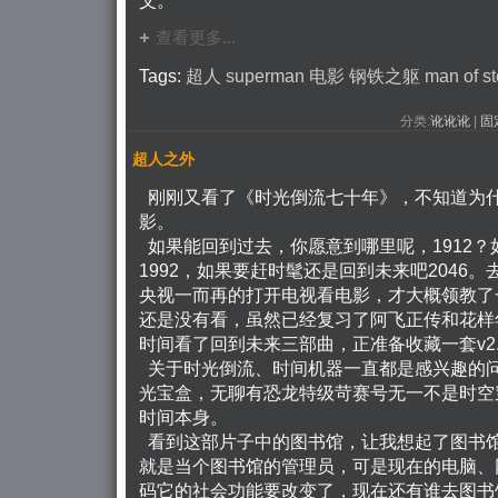
查看更多...
Tags:
超人
superman
电影
钢铁之躯
man
of
st
分类:
讹讹讹
| 
固
超人之外
刚刚又看了《时光倒流七十年》，不知道为
影。
如果能回到过去，你愿意到哪里呢，1912？如
1992，如果要赶时髦还是回到未来吧2046
央视一而再的打开电视看电影，才大概领教了一
还是没有看，虽然已经复习了阿飞正传和花样年
时间看了回到未来三部曲，正准备收藏一套v2.
关于时光倒流、时间机器一直都是感兴趣的
光宝盒，无聊有恐龙特级苛赛号无一不是时空
时间本身。
看到这部片子中的图书馆，让我想起了图书
就是当个图书馆的管理员，可是现在的电脑、
码它的社会功能要改变了，现在还有谁去图书