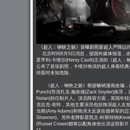
《超人：钢铁之躯》首曝剧照新超人严阵以待
北京时间8月5日消息，据国外媒体报道，
星亨利-卡维尔(Henry Cavill)主演的《超人：钢铁
公布了首张剧照，卡维尔饰演的超人身着经典
待面对未知危险。
《超人：钢铁之躯》根据畅销漫画改编，由《美
Punch)导演扎克-施奈德(Zack Snyder)执导，克
Nolan)担任制片人。演员阵容方面，英国年
克拉克-肯特，其他主要演员包括饰演超人女友
当斯(Amy Adams)和饰演大反派佐德将军的迈克尔
Shannon)。另外老牌影星凯文-科斯特纳(Kevin 
(Russel Crowe)都将以配角身份出演这
父。