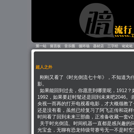
第一站
留言板
音乐匯
循环场
器材店
三字经
讹讹讹
超人之外
刚刚又看了《时光倒流七十年》，不知道为
影。
如果能回到过去，你愿意到哪里呢，1912？如
1992，如果要赶时髦还是回到未来吧2046
央视一而再的打开电视看电影，才大概领教了一
还是没有看，虽然已经复习了阿飞正传和花样年
时间看了回到未来三部曲，正准备收藏一套v2.
关于时光倒流、时间机器一直都是感兴趣的
光宝盒，无聊有恐龙特级苛赛号无一不是时空