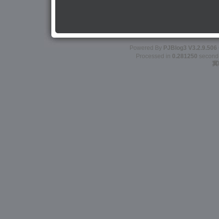
Powered By
PJBlog3
V3.2.9.506
Processed in
0.281250
second(s
冀