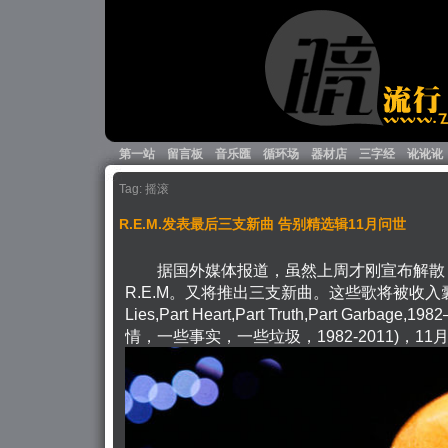
第一站
留言板
音乐匯
循环场
器材店
三字经
讹讹讹
Tag: 摇滚
R.E.M.发表最后三支新曲 告别精选辑11月问世
据国外媒体报道，虽然上周才刚宣布解散
R.E.M。又将推出三支新曲。这些歌将被收入囊
Lies,Part Heart,Part Truth,Part Garba
情，一些事实，一些垃圾，1982-2011)，11