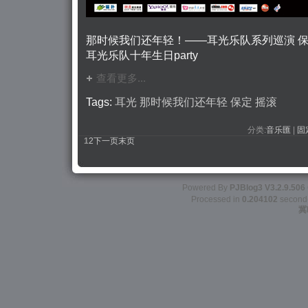
那时候我们还年轻！——耳光乐队系列巡演 
耳光乐队十年生日party
查看更多...
Tags:
耳光
那时候我们还年轻
保定
摇滚
分类:
音乐匯
| 
固
1
2
下一页
末页
Powered By
PJBlog3
V3.2.9.506
Processed in
0.204102
second(s
冀