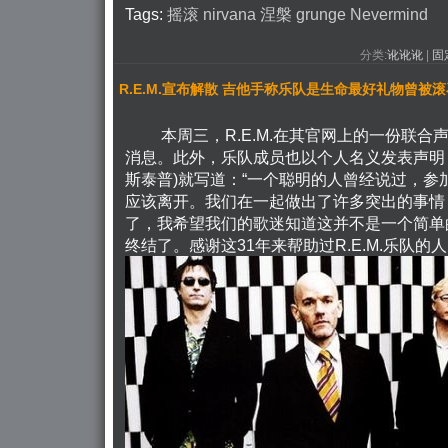
Tags:
摇滚
nirvana
涅槃
grunge
Nevermind
分类:
讹讹讹
| 
固
R.E.M.宣布解散 吉他手称乐队是生命最好礼物曾被
本周三，R.E.M.在其官网上的一份联合
消息。此外，乐队成员也以个人名义发表声明，主唱Mi
斯泰普)就写道：“一个聪明的人曾经说过，参
应该离开。我们在一起做出了许多突出的事情
了，我希望我们的歌迷知道这并不是一个简单
终结了。感谢这31年来帮助过R.E.M.乐队的人