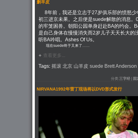
删羊皮
8
年前，我还是立志于
27
岁俱乐部的愤怒少
初三进京未果。之后便是
suede
解散的消息。
的牢笼困兽。朝阳公园单身赶赴
BA
的约会。
B
是自己身体在慢慢消失而
2
岁儿子天天长大的
听
BA
吟唱。
Ashes Of Us
。
现在
suede
终于又来了……
查看更多...
Tags:
摇滚
北京
山羊皮
suede
Brett
Anderson
分类:
三字经
| 
固
NIRVANA1992年雷丁现场将以DVD形式发行