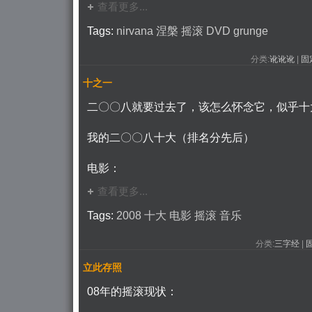
查看更多...
Tags:
nirvana
涅槃
摇滚
DVD
grunge
分类:
讹讹讹
| 
固
十之一
二〇〇八就要过去了，该怎么怀念它，似乎十
我的二〇〇八十大（排名分先后）
电影：
查看更多...
Tags:
2008
十大
电影
摇滚
音乐
分类:
三字经
| 
立此存照
08年的摇滚现状：