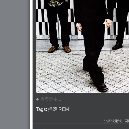
查看更多...
Tags:
摇滚
REM
分类:
讹讹讹
| 
固