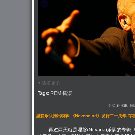
查看更多...
Tags:
REM
摇滚
分类:
讹讹讹
| 
固
涅磐乐队推出特辑 《Nevermind》发行二十周年 
再过两天就是涅磐(Nirvana)乐队的专辑《N